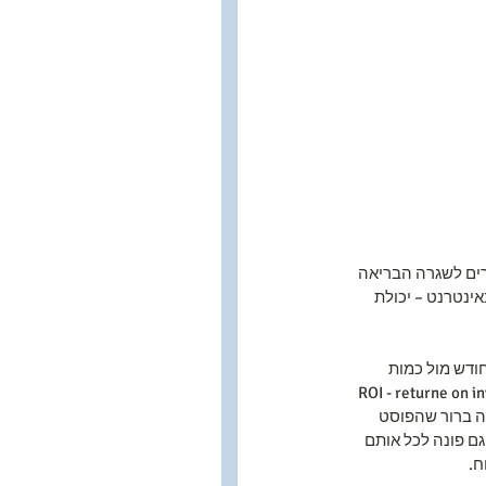
רים לשגרה הבריאה 
ינטרנט – יכולת 
ודש מול כמות 
הרווחים שאתם יוצרים בחזרה ביחס להשקעה שלכם, השם המקצועי להשקעה מול החזר זה ROI - returne on investment 
ה ברור שהפוסט 
ם פונה לכל אותם 
ח.