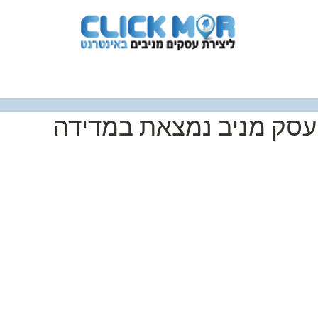
לווי אישי
תלמידים מספרים
אודות
צרו ק
סק מניב נמצאת במדידה