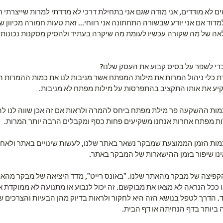
ם לא מודדים, אני מודה שגם אני בתחילת דרכי לא מדדתי למרות שייצרתי 
מדוד אם אני יודע שבשורה התחתונה אני רווחי... זאת טעות חמורה מכיוון
ה של מה שקורה עכשיו לעומת מה שיקרה בעתיד ולהסיק מסקנות נכונות י
 כדי לשפר על בסיס קבוע את העסק שלנו?
זרת כלי ניהול המרות את מילות המפתח אשר מניבות לנו את כמות ההמרות ה
ע את אותו התקציב בהתפרסות על מילות מפתח לא מניבות.
ת כמות ההשקעה פר מילת מפתח ביחס להמרה ולראות אם זה אכן שווה לנו לה
ות מפתח אחרות אנחנו משקיעים פחות כסף ומקבלים הרבה יותר המרות.
ת כמות הזמן הממוצעת שמבקר נשאר באתר שלנו, לעשות שינויים באתר ולאח
ינו שיפור בזמן ההישארות של המבקר באתר.
ת הקפיצה של מבקר מהאתר שלנו. "באונס רייט", מדד היציאה של מבקר מהאת
או ככל הנראה לא מצאו את מבוקשם. זה יכול לנבוע או מתנועה לא ממוקדת 
. הדרך לטפל בנושא הזה היא לחקור ולראות בדיוק מהן הבעיות והצרכים ש
 ביותר בדף הנחיתה או דף הבית.