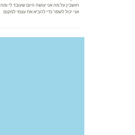
פי 7!
בתקופה האחרונה אני עושה עם עצמי הרבה
חושבין על מה אני עושה היום שעובד לי ומה
אני יכול לשפר כדי להביא את עצמי למקום
גבוהה יותר מבחינת...