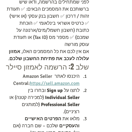
לפני שמתחילים בהרשמה, ודאו שיש 
ברשותכם את המסמכים הבאים: ✅ תעודת 
זהות / דרכון ✅ חשבון בנק עסקי (או אישי) 
✅ כרטיס אשראי בינלאומי ✅ הוכחת 
כתובת (חשבון חשמל/מים/ארנונה על 
שמכם) ✅ מספר מס (Tax ID) או תעודת 
עוסק מורשה
אם אין לכם את כל המסמכים האלו, 
אמזון 
עלולה לעכב את פתיחת החשבון שלכם
.
שלב 2: הרשמה לאמזון סיילר
היכנסו לאתר Amazon Seller 
Central:
https://sell.amazon.com
לחצו על 
Sign up
 ובחרו בין 
Individual Seller
 (למכירה קטנה) או 
Professional Seller
 (למותגים 
רציניים).
מלאו את 
הפרטים האישיים 
והעסקיים
 שלכם – שם חברה (אם 