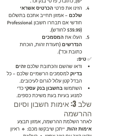
יש), כתובת, פרטי בנק וכו’.
הזינו את פרטי 
הכרטיס אשראי 
שלכם
 – אמזון תחייב אתכם בתשלום 
חודשי אם תבחרו חשבון Professional 
($39.99 לחודש).
העלו את 
המסמכים 
הנדרשים
 (תעודת זהות, הוכחת 
כתובת וכד').
✅ 
טיפ:
ודאו שהשם והכתובת שלכם 
זהים 
בדיוק
 למסמכים הרשמיים שלכם – כל 
הבדל קטן עלול לגרום לעיכובים.
השתמשו 
בחשבון בנק עסקי
 כדי 
למנוע בעיות בעת משיכת כספים.
שלב 3: אימות חשבון וסיום 
ההרשמה
לאחר השלמת ההרשמה, אמזון תבצע 
אימות זהות
. ייתכן שיבקשו מכם: 🔹 ראיון 