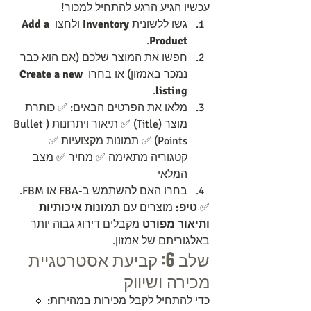
עכשיו הגיע הרגע להתחיל למכור!
גשו ללשונית 
Inventory
 ולחצו 
Add a 
.
Product
חפשו את המוצר שלכם (אם הוא כבר 
נמכר באמזון) או בחרו 
Create a new 
.
listing
מלאו את הפרטים הבאים: ✅ כותרת 
מוצר (Title) ✅ תיאור ויתרונות (Bullet 
Points) ✅ תמונות מקצועיות ✅ 
קטגוריה מתאימה ✅ מחיר ✅ מצב 
המלאי
בחרו האם להשתמש ב-FBA או FBM.
✅ 
טיפ:
 מוצרים עם 
תמונות איכותיות 
ותיאור מפורט
 מקבלים דירוג גבוה יותר 
באלגוריתם של אמזון.
שלב 6: קביעת אסטרטגיית 
מכירה ושיווק
כדי להתחיל לקבל מכירות במהירות: 🔹 