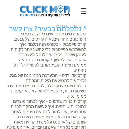
קורסי הדרכה און ליין
* נתקלתם בבעיה?
צרו קשר
כל הקורסים מתחדשים כל שנה לפי כל
העדכונים החדשים. אלו קורסים של 2016:
קורס פייסבוק – בקורס הזה תלמדו איך
להשתמש בפייסבוק כדי להשיג יותר לקוחות
לעסק שלכם. נלמד איך לנהל ולעצב דף
אוהדים, איך למשוך לקוחות דרך תנועה
ממומנת ואיך להוביל אותם לפעולה ע"י דפי
נחיתה.
קורס אדוורדס – המערכת הממומנת של גוגל.
נלמד איך למצוא את מילות המפתח
הרלוונטיות לעסק שלנו, לבנות דפי נחיתה עם
רשימות דיוור, להוביל לפעולה ולנהל קמפיין
ממומן נכון.
קורס תוכניות שותפים – איך לבחור מוצרים
בתוכניות שותפים, איך לעשות מחקר ולבנות
אתר מניב, איך להוביל תנועה חינמית לאתר.
קורס אדסנס – איך משתמשים במערכת
שותפים של אדסנס על מנת להרוויח מאות
דולרים מכל אתר שאנחנו יוצרים. איך המערכת