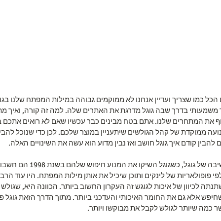
ם הכל כמו שצריך ועדיין אנחנו לא ממוקמים גבוהה במילות המפתח שלנו בגוג
משמעותי בדרך שבה גוגל מדרגת את האתרים שלה. למה זה קורה, ואיך מת
ף את המתחרים שלנו. אתם בטח מבינים כבר עכשיו שאם לא רואים אתכם בת
 ממוקדת של קהל הגולשים שיתעניין במוצר שלכם. לכן כדי שנוכל להבין 
ם להבין קודם איך גוגל חושב ואז נבין מדוע הוא עשה את השינויים האלה. 
קצת הסטוריה על הדרך חשיבה של גוגל, כשגו
פי פופולאריות של לינקים ותוכן שיכיל את אותן מילות המפתח. היו עוד הר
נתה לכיוון של איכות לגוגש זה העקרון החשוב ביותר. הכוונה היא, שגולש
חיפש אלא גם את החומר האיכותי והעדכני ביותר. מתוך הדרך הזאת גוגל פ
 כמה שיותר לגולש לקבל את מבוקשו ויותר.