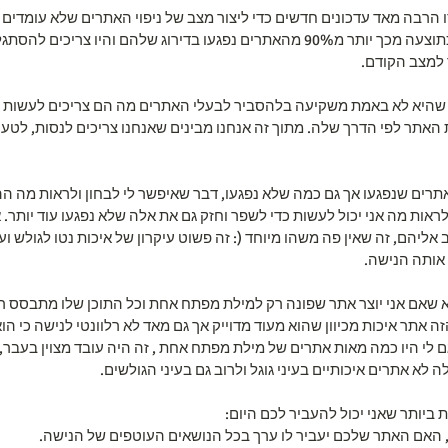
 הרבה מאד עדכונים חדשים כדי ליצור מצב של ניפוי האתרים שלא עומדים ב
איכות החיפוש של הגולש וכתוצעה מכך יותר מ90% מהאתרים נפגעו בדירוג שלהם והיו
 למצב הקודם.
ה שהיא לא באמת משקיעה בלהסביר לבעלי האתרים מה הם צריכים לעשות כד
 האתר לפי הדרך שלה. מתוך זה אנחנו מבינים שאנחנו צריכים לנסות, לטעו
אתרים שנפגעו אך גם כמה שלא נפגעו, דבר שאיפשר לי לבחון ולראות מה הה
אות מה אני יכול לעשות כדי לשפר וחזק גם את אלה שלא נפגעו עוד יותר. 
אליהם, זה שאין פה משהו מיוחד (: זה פשוט עיקרון של איכות נטו לגולש וע
אותה הנישה.
יא שאם אני יוצר אתר שפונה רק למילת מפתח אחת וכל התוכן שלו מתבסס ר
 אתר איכות מכיוון שהוא מעוד מדוייק אך גם מאד לא רלוונטי לנישה כי הוא
גם לי היו כמה מאות אתרים של מילת מפתח אחת , זה היה עובד מצוין בעבר, 
לא אתרים איכותיים בעיני גוגל ולרוב גם בעיני הגולשים.
ביותר שאני יכול להעביר לכם היום: