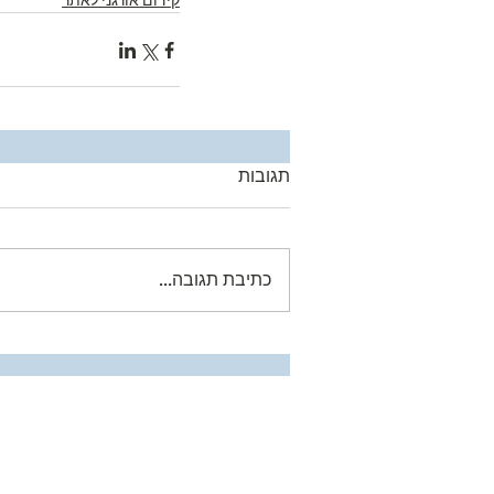
קידום אורגני לאתר
תגובות
כתיבת תגובה...
תקנון האתר
מחשבונים פיננסיים
© כ