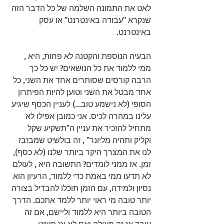
לאט את התמונה השלמה של כל הדבר הזה 
שנקרא "עבודה באינטרנט" או עסק 
באינטרנט.
הבעיה הנוספת והקטנה לא פחות, היא , 
ממי ללמוד את כל הנושאים? יש כל כך 
הרבה קורסים שסותרים אחד את השני, כל 
אחד מבטל את השני וטוען להיות הפיתרון 
הסופי (לא נישמע טוב...) לעניין הכסף שיגיע 
עלינו במהרה לכיס. אני כמובן אפילו לא 
מתחיל להזכיר את עניין ה"תשקיע שקל 
וקליק ותהיה מליונר" , זה בולשיט שמבזבז 
לנו את המצרך היקר ביותר שלנו (לא כסף), 
זמן. אז ממני לומדים? התשובה היא , לעולם 
לא תדעו ממי באמת כדי ללמוד, הרעיון הוא 
נסיון ולמידה, עם הזמן תוכלו להבדיל בצורה 
יותר טובה מי ראוי יותר ללמד אתכם. הדרך 
הטובה ביותר היא ללמוד וליישם, אם זה 