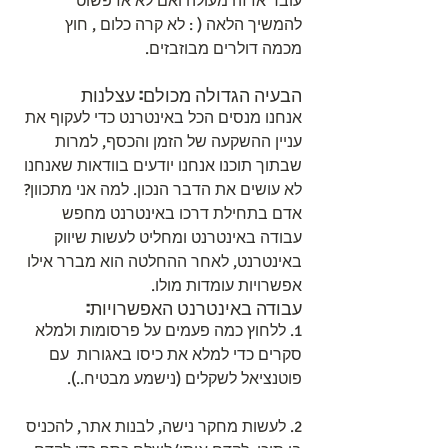
עובד אז זה מעולה ואם לא אז פשוט 
להמשיך הלאה ( : לא קרה כלום , חוץ 
מכמה דולרים מבוזבזים.
הבעיה הגדולה מכולם: עצלנות
אנחנו מנסים הכל באינטרנט כדי לעקוף את 
עניין ההשקעה של הזמן והכסף, למרות 
שבתוך תוכנו אנחנו יודעים בוודאות שאנחנו 
לא עושים את הדבר הנכון. למה אני מתכוון? 
אדם בתחילת דרכו באינטרנט מחפש 
עבודה באינטרנט ומחליט לעשות שיווק 
באינטרנט, לאחר ההחלטה הוא מברר אילו 
אפשרויות עומדות מולו.
עבודה באינטרנט האפשרויות:
1. ללחוץ כמה פעמים על פרסומות ולמלא 
סקרים כדי למלא את כיסו באגורות  עם 
פוטנציאל לשקלים (נישמע מבטיח..).
2. לעשות מחקר נישה, לבנות אתר, להכניס 