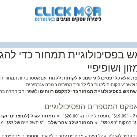
לווי אישי
תלמידים מספרים
אודות
צרו ק
 בפסיכולוגיית תמחור כדי להגד
ון ושופיפיי
, אלא כלי פסיכולוגי שמניע לקוחות לקנות
. עם אסטרטגיות תמחור חכ
 ולשכנע לקוחות לקנות בלי להוריד מחירים בצורה אגרסיבית.
שתמש בפסיכולוגיית תמחור כדי למקסם רווחים
 ולשפר יחס המרה בחנ
 – "$19.99" נתפס זול יותר מ-"$20.00". 🔹 
תמחור עגול (למוצרים יוקר
תמחור שלב אחר שלב
כולוגי לפי קהל היעד – מספרים עגולים ליוקרה, ומספרים מסתיימים ב-9 למוצרים עממיי