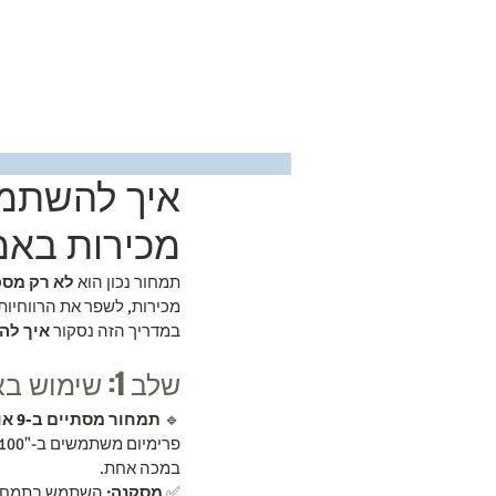
בית
איך להשתמש
מכירות באמז
תמחור נכון הוא 
לא רק מספר
מכירות, לשפר את הרווחיות
במדריך הזה נסקור 
איך לה
שלב 1: שימוש באפקט המספרים הפסיכולוגיים
🔹 
תמחור מסתיים ב-9 או 7
פרימיום משתמשים ב-"$100" במקום "$99.99". 🔹 
במכה אחת.
✅ 
מסקנה:
 השתמש בתמחור פסי