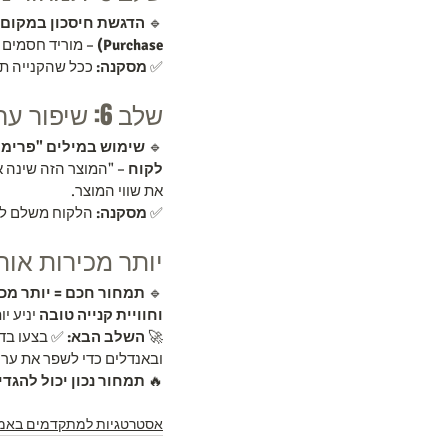
🔹 
הדגשת חיסכון במקום 
Purchase)
 – מוריד חסמים פ
✅ 
מסקנה:
 ככל שהקנייה תה
שלב 6: שיפור ערך הנתפס
🔹 
שימוש במילים "פרימיו
לקוח
 – "המוצר הזה שינה א
את שווי המוצר.
✅ 
מסקנה:
 הלקוח משלם לא 
יותר מכירות אות
🔹 
תמחור חכם = יותר מכי
וחוויית קנייה טובה
 יניע י
🚀 
השלב הבא:
ובאנדלים כדי לשפר את ערך
🔥 
תמחור נכון יכול להגדי
אסטרטגיות למתקדמים באמז