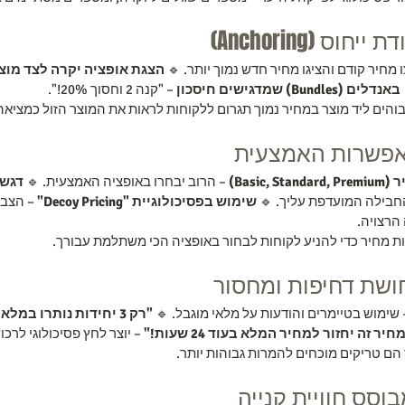
ופציה יקרה לצד מוצר עיקרי
 – חצו מחיר קודם והציגו מחיר חדש נמוך יותר
 – "קנה 2 וחסוך 20%!".
באנדלים (Bundles) שמדגישים חיסכון
הצגת מחירים גבוהים ליד מוצר במחיר נמוך תגרום ללקוחות לראות את המו
 – הרוב יבחרו באופציה האמצעית. 🔹 
יצירת 
 פחות 
שימוש בפסיכולוגיית "Decoy Pricing"
 – סימון ויזואלי של החביל
משתלמת 
 הציעו שלוש רמות מחיר כדי להניע לקוחות לבחור באופציה הכי
"רק 3 יחידות נותרו במלאי!"
 – שימוש בטיימרים והודעות על מלאי מוגבל. 
ר לחץ פסיכולוגי לרכוש מיד.
"מחיר זה יחזור למחיר המלא בעוד 24 שעות
 דחיפות ומחסור הם טריקים מוכחים להמר