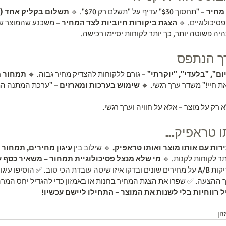
מחיר
 – "תחסוך $30" עדיף על "תשלם רק $70". 🔹 
סיכולוגיים. 🔹 
הצגת ביקורות חיוביות לצד המחיר
 – משכנע שהמוצר שו
יה פשוטה יותר, כך יותר לקוחות יסיימו רכישה.
ם", "בלעדי", "יוקרתי"
 – גורם ללקוחות להצדיק מחיר גבוה. 🔹 
תמחור מ
ת חיי!" משדר ערך רגשי. 🔹 
שימוש בערכות ומארזים
 – "ערכת המתנה המ
רק על מוצר – אלא על חוויה וערך רגשי.
ו טראפיק...
רות עם אותו מוצר ואותו טראפיק.
 🔹 שילוב בין 
עיגון מחירים, תמחור פ
ותר לקוחות לקנות. 🔹 
מי שלא מנצל פסיכולוגיית תמחור – משאיר כסף ע
 ✅ בצעו בדיקות A/B על מחירים שונים ובדקו איזו שיטה עובדת הכי טוב. ✅ הוסיפו ע
 ההצעה. ✅ שפרו את הצגת המחיר בחנות או באמזון כדי להגדיל יחס המרה
ל רווחיות בלי לשנות את המוצר – התחילו ליישם עכשיו!
ון