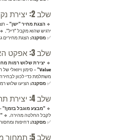
שלב 2: יצירת נקודת ייחוס (Anchoring)
. 🔹 
הצגת מחיר "ישן"
🔹 
ירגיש שהוא מקבל "דיל". 🔹 
צר הזול כמציאה.
מסקנה:
✅ 
שלב 3: אפקט האפשרות האמצעית
שלוש רמות מחיר (Basic, Standard, Premium)
🔹 
ה המועדפת עליך. 🔹 
Value"
כדי לכוון לבחירה הרצויה.
 משתלמת עבורך.
מסקנה:
✅ 
שלב 4: יצירת תחושת דחיפות ומחסור
 
"מבצע מוגבל בזמן!"
🔹 
!"
לקבל החלטה מהירה. 🔹 
ות גבוהות יותר.
מסקנה:
✅ 
שלב 5: תמחור מבוסס חוויית קנייה