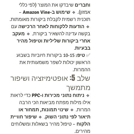
וחברים
 שיבדקו את המוצר (לפי כללי 
אמזון). 🔹 
שימוש ב-Amazon Vine
 – 
תוכנית רשמית לקבלת ביקורות מאומתות. 
🔹 
הודעות ללקוחות לאחר הרכישה
 עם 
בקשה עדינה להשאיר ביקורת. 🔹 
מעקב 
אחרי ביקורות שליליות וטיפול מהיר 
בבעיות
.
✅ 
טיפ:
 10-15 ביקורות חיוביות בשבוע 
הראשון יכולות לשפר משמעותית את 
ההמרות.
שלב 5: אופטימיזציה ושיפור 
מתמשך
🔹 
ניתוח נתוני מכירות ו-PPC
 כדי לראות 
אילו מילות מפתח מביאות הכי הרבה 
המרות. 🔹 
שינוי תמונות, תמחור או 
תיאור לפי נתוני השוק
. 🔹 
שיפור חוויית 
הלקוח
 – טיפול מהיר בשאלות ומשלוחים 
מהירים.