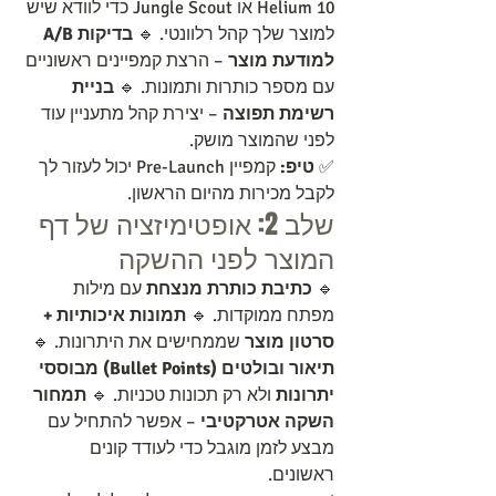
Helium 10 או Jungle Scout כדי לוודא שיש 
למוצר שלך קהל רלוונטי. 🔹 
בדיקות A/B 
למודעת מוצר
 – הרצת קמפיינים ראשוניים 
עם מספר כותרות ותמונות. 🔹 
בניית 
רשימת תפוצה
 – יצירת קהל מתעניין עוד 
לפני שהמוצר מושק.
✅ 
טיפ:
 קמפיין Pre-Launch יכול לעזור לך 
לקבל מכירות מהיום הראשון.
שלב 2: אופטימיזציה של דף 
המוצר לפני ההשקה
🔹 
כתיבת כותרת מנצחת
 עם מילות 
מפתח ממוקדות. 🔹 
תמונות איכותיות + 
סרטון מוצר
 שממחישים את היתרונות. 🔹 
תיאור ובולטים (Bullet Points) מבוססי 
יתרונות
 ולא רק תכונות טכניות. 🔹 
תמחור 
השקה אטרקטיבי
 – אפשר להתחיל עם 
מבצע לזמן מוגבל כדי לעודד קונים 
ראשונים.