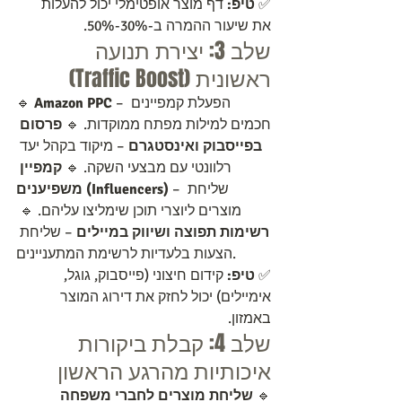
✅ 
טיפ:
 דף מוצר אופטימלי יכול להעלות 
את שיעור ההמרה ב-30%-50%.
שלב 3: יצירת תנועה 
ראשונית (Traffic Boost)
 – הפעלת קמפיינים 
Amazon PPC
🔹 
חכמים למילות מפתח ממוקדות. 🔹 
פרסום 
בפייסבוק ואינסטגרם
 – מיקוד בקהל יעד 
רלוונטי עם מבצעי השקה. 🔹 
קמפיין 
 – שליחת 
משפיענים (Influencers)
מוצרים ליוצרי תוכן שימליצו עליהם. 🔹 
רשימות תפוצה ושיווק במיילים
 – שליחת 
הצעות בלעדיות לרשימת המתעניינים.
✅ 
טיפ:
 קידום חיצוני (פייסבוק, גוגל, 
אימיילים) יכול לחזק את דירוג המוצר 
באמזון.
שלב 4: קבלת ביקורות 
איכותיות מהרגע הראשון
🔹 
שליחת מוצרים לחברי משפחה 