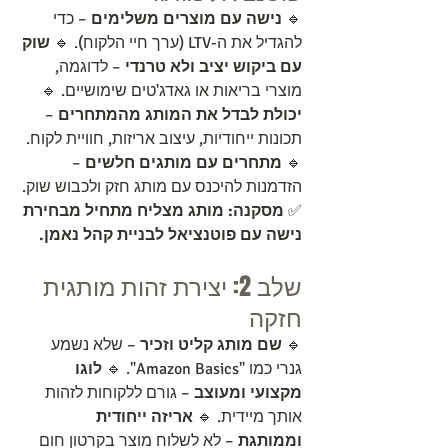
🔹 
נישה עם מוצרים משלימים
 – כדי 
להגדיל את ה-LTV (ערך חיי הלקוח). 🔹 
שוק 
עם ביקוש יציב ולא טרנדי
 – לדוגמה, 
מוצרי בריאות או גאדג'טים שימושיים. 🔹 
יכולת לבדל את המותג מהמתחרים
 – 
תכונות ייחודיות, עיצוב אריזות, חוויית לקוח. 
🔹 
מתחרים עם מותגים חלשים
 – 
הזדמנות להיכנס עם מותג חזק ולכבוש שוק.
✅ 
מסקנה:
מותג מצליח מתחיל מבחירת 
נישה עם פוטנציאל לבניית קהל נאמן.
שלב 2: יצירת זהות מותגית 
חזקה
🔹 
שם מותג קליט וזכיר
 – שלא נשמע 
גנרי כמו "Amazon Basics". 🔹 
לוגו 
מקצועי ומעוצב
 – גורם ללקוחות לזהות 
אותך מיידית. 🔹 
אריזה ייחודית 
וממותגת
 – לא לשלוח מוצר בקרטון חום 