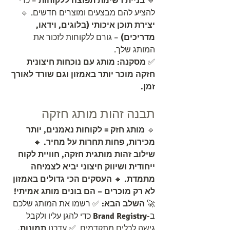
🔹 
בניית רשימת תפוצה ללקוחות
 – כדי 
להציע להם מבצעים ומוצרים חדשים. 🔹 
יצירת תוכן איכותי (בלוגים, וידאו, 
מדריכים)
 – גורם ללקוחות לזכור את 
המותג שלך.
✅ 
מסקנה:
מותג עם נוכחות חיצונית 
חזקה מוכר יותר באמזון וגם שורד לאורך 
זמן.
תבנה זהות מותג חזקה
🔹 
מותג חזק = לקוחות נאמנים, יותר 
מכירות, פחות תחרות על מחיר.
 🔹 
שילוב זהות מותגית חזקה, חוויית לקוח 
ייחודית ושיווק חיצוני יביא לצמיחה 
מתמדת.
 🔹 
העסקים הכי גדולים באמזון 
לא רק מוכרים – הם בונים מותג אמיתי!
🚀 
השלב הבא:
 ✅ רשמו את המותג שלכם 
ב-
Brand Registry
 כדי להגן עליו ולקבל 
גישה לכלים מתקדמים. ✅ עדכנו 
תמונות, 