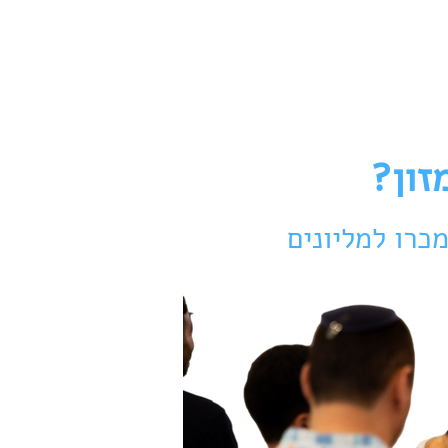
שר
זון?
כרו למליונים