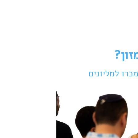
שר
זון?
כרו למליונים